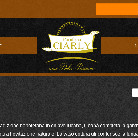
O
N
tradizione napoletana in chiave lucana, il babà completa la gam
otti a lievitazione naturale. La vaso cottura gli conferisce la lung