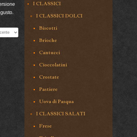
I CLASSICI
ersione
 gusto.
I CLASSICI DOLCI
Biscotti
Brioche
Cantucci
Cioccolatini
Crostate
Pastiere
Uova di Pasqua
I CLASSICI SALATI
Frese