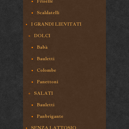
Friselle
Scaldatelli
I GRANDI LIEVITATI
DOLCI
Babà
Bauletti
Colombe
Panettoni
SALATI
Bauletti
Panbrigante
SENZA LATTOSIO