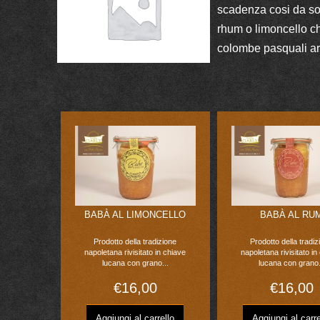
scadenza cosi da so
rhum o limoncello ch
colombe pasquali art
BABÀ AL LIMONCELLO
BABÀ AL RU
Prodotto della tradizione
Prodotto della tradiz
napoletana rivisitato in chiave
napoletana rivisitato in
lucana con grano...
lucana con grano.
€
16,00
€
16,00
Aggiungi al carrello
Aggiungi al carre