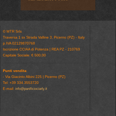
© MTR Srls
Traversa 1 sx Strada Valline 3, Picerno (PZ) - Italy
p.IVA 02129870768
Iscrizione CCIAA di Potenza | REA PZ - 210769
Capitale Sociale: € 500,00
Punti vendita
:
- Via Giacinto Albini 225 | Picerno (PZ)
Tel: +39 334.3553720
E-mail:
info@panificiociarly.it