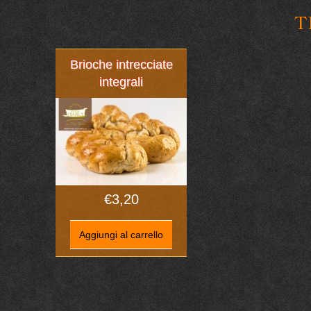
T
Brioche intrecciate
integrali
€
3,20
Aggiungi al carrello