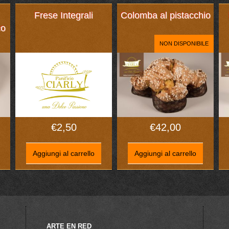
Frese Integrali
Colomba al pistacchio
co
NON DISPONIBILE
€
2,50
€
42,00
Aggiungi al carrello
Aggiungi al carrello
ARTE EN RED