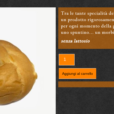
Tra le tante specialità de
un prodotto rigorosamente
per ogni momento della g
uno spuntino… un morbid
senza lattosio
Brioche
intrecciate
quantità
Aggiungi al carrello