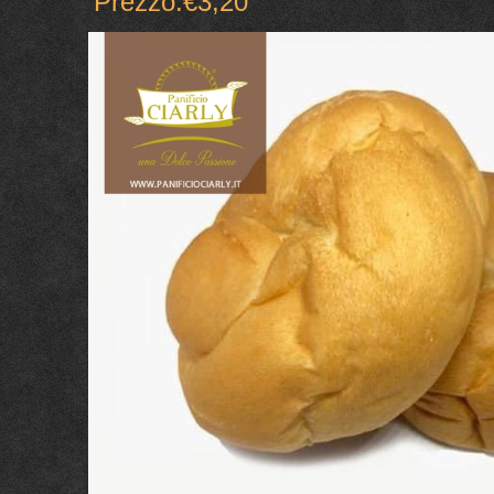
Prezzo:
€
3,20