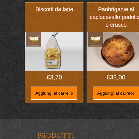
Biscotti da latte
Panbrigante al
caciocavallo podoli
e crusco
€
3,70
€
33,00
Aggiungi al carrello
Aggiungi al carrello
PRODOTTI