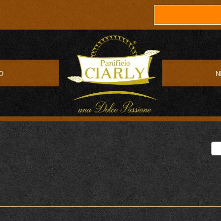
O
N
B