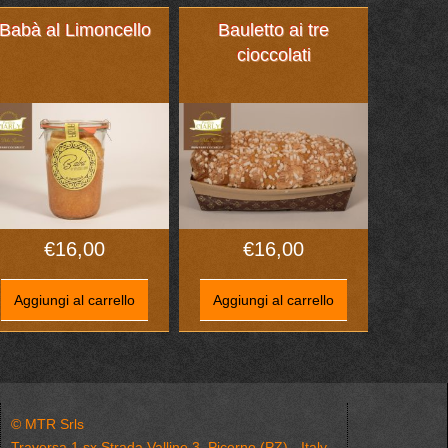
Babà al Limoncello
Bauletto ai tre
cioccolati
€
16,00
€
16,00
Aggiungi al carrello
Aggiungi al carrello
© MTR Srls
Traversa 1 sx Strada Valline 3, Picerno (PZ) - Italy