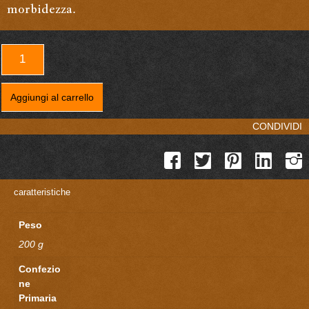
morbidezza.
Cantucci
ai
frutti
Aggiungi al carrello
di
bosco
CONDIVIDI
quantità
caratteristiche
Peso
200 g
Confezio
ne
Primaria