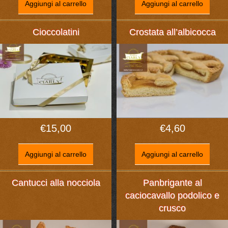
Aggiungi al carrello
Aggiungi al carrello
Cioccolatini
Crostata all’albicocca
€
15,00
€
4,60
Aggiungi al carrello
Aggiungi al carrello
Cantucci alla nocciola
Panbrigante al
caciocavallo podolico e
crusco