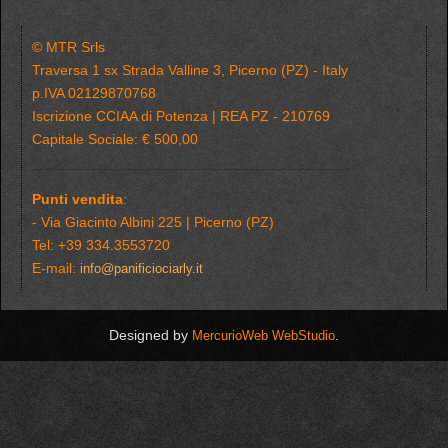
© MTR Srls
Traversa 1 sx Strada Valline 3, Picerno (PZ) - Italy
p.IVA 02129870768
Iscrizione CCIAA di Potenza | REA PZ - 210769
Capitale Sociale: € 500,00
Punti vendita
:
- Via Giacinto Albini 225 | Picerno (PZ)
Tel: +39 334.3553720
E-mail:
info@panificiociarly.it
Designed by
.
MercurioWeb WebStudio