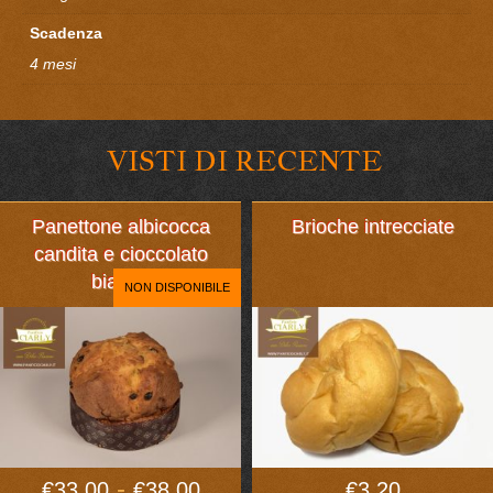
Scadenza
4 mesi
VISTI DI RECENTE
Panettone albicocca
Brioche intrecciate
candita e cioccolato
bianco
NON DISPONIBILE
Fascia
-
€
33,00
€
38,00
€
3,20