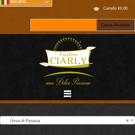
Italiano
Carrello
€
0,00
Uova di Pasqua
×