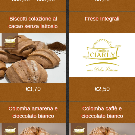
di
prezzo:
da
Biscotti colazione al
Frese Integrali
€33,00
cacao senza lattosio
a
€38,00
€
3,70
€
2,50
Colomba amarena e
Colomba caffè e
cioccolato bianco
cioccolato bianco